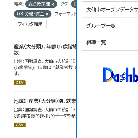
組織:
総合政策課
タグ:
国勢調査
グループ:
大仙市オープンデータサ
03_労働・賃金
フォーマット:
CSV
フィルタ結果
グループ一覧
組織一覧
産業（大分類）、年齢（5歳階級）、15歳以上就業者
数
出典：国勢調査、大仙市の統計「2-7 産業(大分類)、年齢
(5歳階級)、15歳以上就業者数」のデータを参照していま
す。
CSV
地域別産業（大分類）別、就業者数
出典：国勢調査、大仙市の統計「2-8 地域別産業（大分類）
別就業者数の推移」のデータを参照しています。
CSV