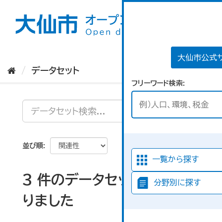
ス
キ
ッ
プ
し
て
大仙市公式
内
データセット
容
フリーワード検索
へ
並び順
一覧から探す
3 件のデータセットが見つか
分野別に探す
りました