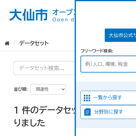
ス
キ
ッ
プ
し
て
大仙市公式
内
データセット
容
フリーワード検索
へ
並び順
一覧から探す
1 件のデータセットが見つか
分野別に探す
りました