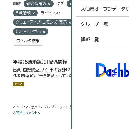
組織:
総合政策課
タグ:
国勢調査
大仙市オープンデータサ
5歳階級
ライセンス:
クリエイティブ・コモンズ 表示
グループ:
グループ一覧
02_人口・世帯
組織一覧
フィルタ結果
年齢（５歳階級）別配偶関係
出典：国勢調査。大仙市の統計「2-12 年齢（5歳階級）別配
偶者関係」のデータを参照しています。
CSV
API Keyを使ってこのレジストリーにもアクセス可能です
API
(see
APIドキュメント
).