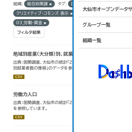
組織:
総合政策課
タグ:
国勢調査
ライセンス:
大仙市オープンデータサ
クリエイティブ・コモンズ 表示
グループ:
03_労働・賃金
グループ一覧
フィルタ結果
組織一覧
地域別産業（大分類）別、就業者数
出典：国勢調査、大仙市の統計「2-8 地域別産業（大分類）
別就業者数の推移」のデータを参照しています。
CSV
労働力人口
出典：国勢調査、大仙市の統計「2-6 労働力人口」のデータ
を参照しています。
CSV