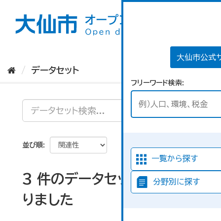
ス
キ
ッ
プ
し
て
大仙市公式
内
データセット
容
フリーワード検索
へ
並び順
一覧から探す
3 件のデータセットが見つか
分野別に探す
りました