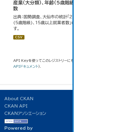
産業（大分類）、年齢（5歳階級）、15歳以上就業者
数
出典：国勢調査、大仙市の統計「2-7 産業(大分類)、年齢
(5歳階級)、15歳以上就業者数」のデータを参照していま
す。
CSV
API Keyを使ってこのレジストリーにもアクセス可能です
API
(see
APIドキュメント
).
About CKAN
CKAN API
CKANアソシエーション
Powered by