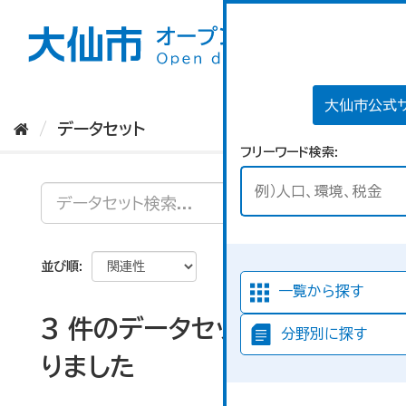
ス
キ
ッ
プ
し
て
大仙市公式
内
データセット
容
フリーワード検索
へ
並び順
一覧から探す
3 件のデータセットが見つか
分野別に探す
りました