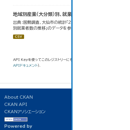
地域別産業（大分類）別、就業者数
出典：国勢調査、大仙市の統計「2-8 地域別産業（大分類）
別就業者数の推移」のデータを参照しています。
CSV
API Keyを使ってこのレジストリーにもアクセス可能です
API
(see
APIドキュメント
).
About CKAN
CKAN API
CKANアソシエーション
Powered by