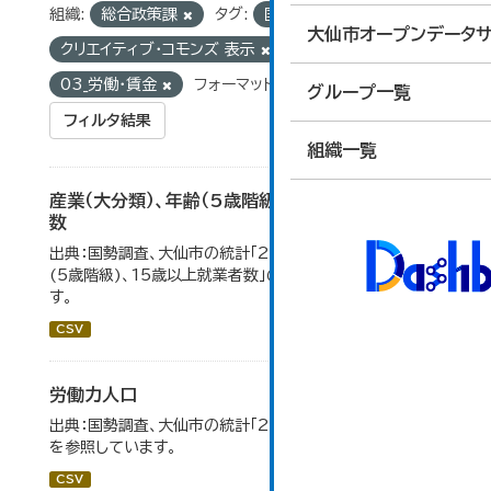
組織:
総合政策課
タグ:
国勢調査
ライセンス:
大仙市オープンデータサ
クリエイティブ・コモンズ 表示
グループ:
03_労働・賃金
フォーマット:
CSV
グループ一覧
フィルタ結果
組織一覧
産業（大分類）、年齢（5歳階級）、15歳以上就業者
数
出典：国勢調査、大仙市の統計「2-7 産業(大分類)、年齢
(5歳階級)、15歳以上就業者数」のデータを参照していま
す。
CSV
労働力人口
出典：国勢調査、大仙市の統計「2-6 労働力人口」のデータ
を参照しています。
CSV