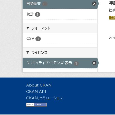
年
国勢調査
1
出
統計
1
CS
フォーマット
AP
CSV
1
ライセンス
クリエイティブ・コモンズ 表示
1
About CKAN
CKAN API
CKANアソシエーション