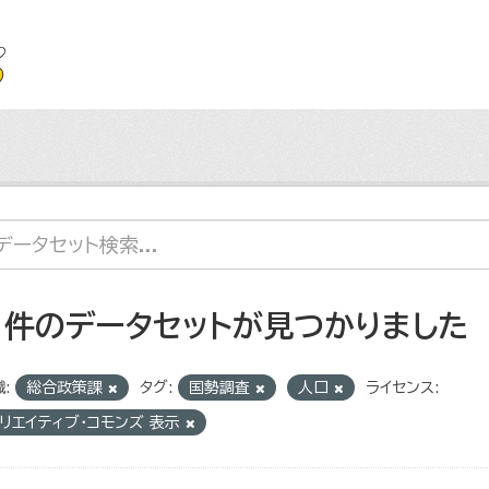
1 件のデータセットが見つかりました
:
総合政策課
タグ:
国勢調査
人口
ライセンス:
リエイティブ・コモンズ 表示