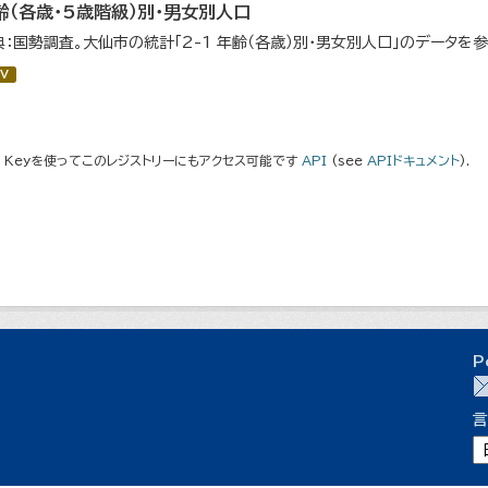
齢（各歳・5歳階級）別・男女別人口
典：国勢調査。大仙市の統計「2-1 年齢（各歳）別・男女別人口」のデータを
V
I Keyを使ってこのレジストリーにもアクセス可能です
API
(see
APIドキュメント
).
P
言