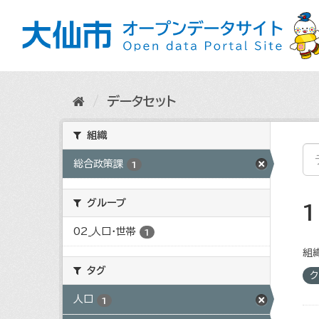
ス
キ
ッ
プ
し
て
内
データセット
容
へ
組織
総合政策課
1
グループ
02_人口・世帯
1
組織
タグ
ク
人口
1