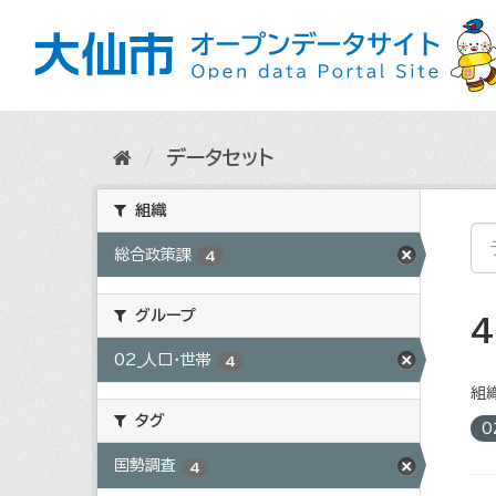
ス
キ
ッ
プ
し
て
内
データセット
容
へ
組織
総合政策課
4
グループ
02_人口・世帯
4
組織
タグ
0
国勢調査
4