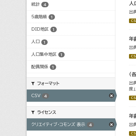
人
統計
4
出
5歳階級
1
CS
DID地区
1
年
人口
1
出
人口集中地区
1
CS
配偶関係
1
（
出
フォーマット
度
CSV
4
CS
ライセンス
年
出
クリエイティブ・コモンズ 表示
4
CS