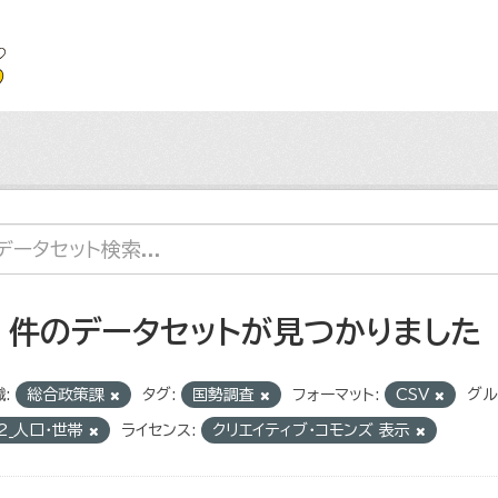
4 件のデータセットが見つかりました
:
総合政策課
タグ:
国勢調査
フォーマット:
CSV
グル
2_人口・世帯
ライセンス:
クリエイティブ・コモンズ 表示