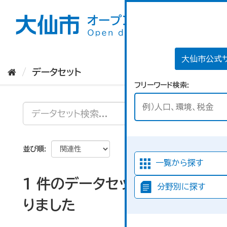
ス
キ
ッ
プ
し
て
大仙市公式
内
データセット
容
フリーワード検索
へ
並び順
一覧から探す
1 件のデータセットが見つか
分野別に探す
りました