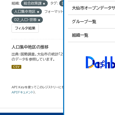
組織:
総合政策課
タグ:
国勢調査
大仙市オープンデータサ
人口集中地区
フォーマット:
CSV
グループ:
02_人口・世帯
グループ一覧
フィルタ結果
組織一覧
人口集中地区の推移
出典：国勢調査。大仙市の統計「2-3 人口集中地区の推移」
のデータを参照しています。
CSV
API Keyを使ってこのレジストリーにもアクセス可能です
API
(see
APIドキュメント
).