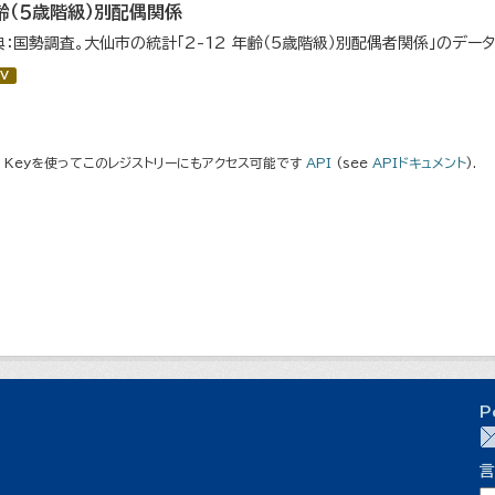
齢（５歳階級）別配偶関係
典：国勢調査。大仙市の統計「2-12 年齢（5歳階級）別配偶者関係」のデー
V
I Keyを使ってこのレジストリーにもアクセス可能です
API
(see
APIドキュメント
).
P
言