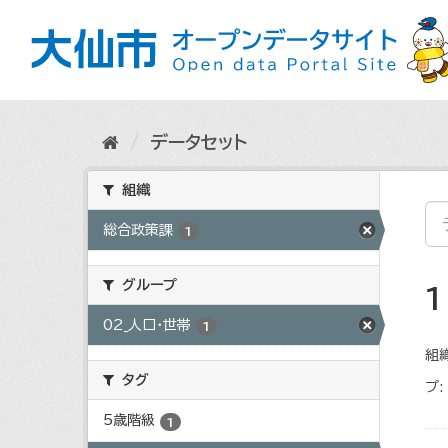
ス
キ
ッ
プ
し
て
内
データセット
容
へ
組織
総合政策課
1
グループ
02_人口・世帯
1
組織
タグ
プ:
5歳階級
1