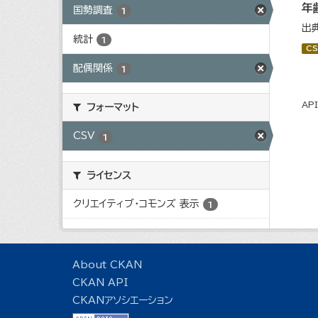
年
国勢調査
1
出
統計
1
CS
配偶関係
1
AP
フォーマット
CSV
1
ライセンス
クリエイティブ・コモンズ 表示
1
About CKAN
CKAN API
CKANアソシエーション