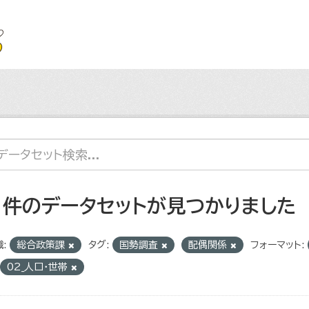
1 件のデータセットが見つかりました
:
総合政策課
タグ:
国勢調査
配偶関係
フォーマット:
02_人口・世帯