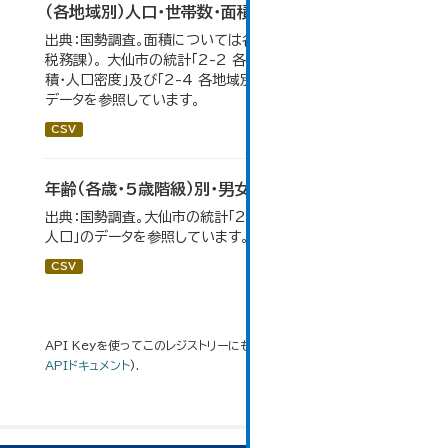
（各地域別）人口・世帯数・面積・人口密度
出典：国勢調査。面積については各年１月１日時点（大仙市
税務課）。 大仙市の統計「2-2 各地域別人口・人口増減・面
積・人口密度」及び「2-4 各地域別人口・世帯数の推移」の
データを参照しています。
CSV
年齢（各歳・5歳階級）別・男女別人口
出典：国勢調査。大仙市の統計「2-1 年齢（各歳）別・男女別
人口」のデータを参照しています。
CSV
API Keyを使ってこのレジストリーにもアクセス可能です
API
(see
APIドキュメント
).