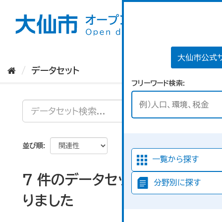
ス
キ
ッ
プ
し
て
大仙市公式
内
データセット
容
フリーワード検索
へ
並び順
一覧から探す
7 件のデータセットが見つか
分野別に探す
りました