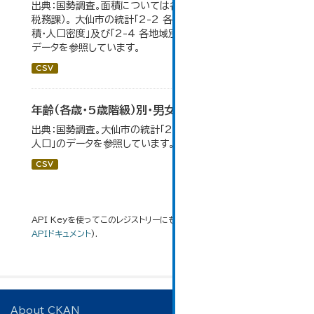
出典：国勢調査。面積については各年１月１日時点（大仙市
税務課）。 大仙市の統計「2-2 各地域別人口・人口増減・面
積・人口密度」及び「2-4 各地域別人口・世帯数の推移」の
データを参照しています。
CSV
年齢（各歳・5歳階級）別・男女別人口
出典：国勢調査。大仙市の統計「2-1 年齢（各歳）別・男女別
人口」のデータを参照しています。
CSV
API Keyを使ってこのレジストリーにもアクセス可能です
API
(see
APIドキュメント
).
About CKAN