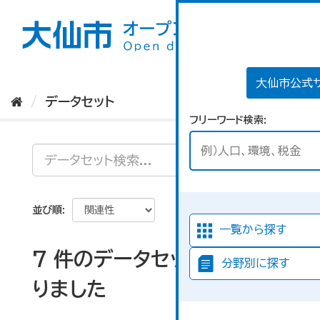
ス
キ
ッ
プ
し
て
大仙市公式
内
データセット
容
フリーワード検索
へ
並び順
一覧から探す
7 件のデータセットが見つか
分野別に探す
りました