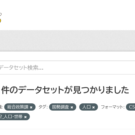
1 件のデータセットが見つかりました
:
総合政策課
タグ:
国勢調査
人口
フォーマット:
C
2_人口・世帯