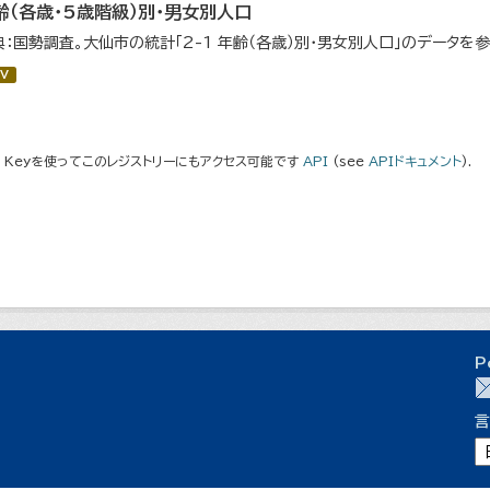
齢（各歳・5歳階級）別・男女別人口
典：国勢調査。大仙市の統計「2-1 年齢（各歳）別・男女別人口」のデータを
V
I Keyを使ってこのレジストリーにもアクセス可能です
API
(see
APIドキュメント
).
P
言