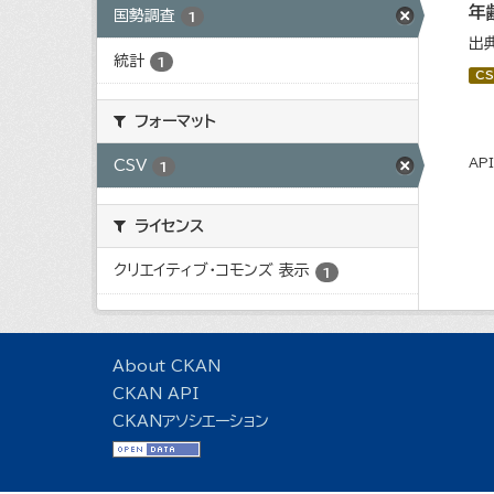
年
国勢調査
1
出
統計
1
CS
フォーマット
AP
CSV
1
ライセンス
クリエイティブ・コモンズ 表示
1
About CKAN
CKAN API
CKANアソシエーション