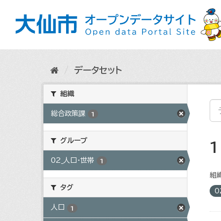
ス
キ
ッ
プ
し
て
内
データセット
容
へ
組織
総合政策課
1
グループ
02_人口・世帯
1
組織
タグ
0
人口
1