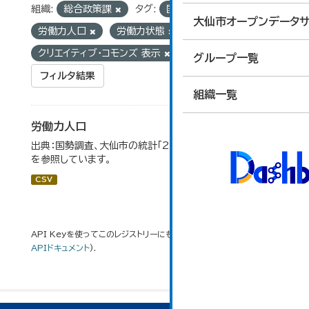
組織:
総合政策課
タグ:
国勢調査
大仙市オープンデータサ
労働力人口
労働力状態
ライセンス:
クリエイティブ・コモンズ 表示
グループ一覧
フィルタ結果
組織一覧
労働力人口
出典：国勢調査、大仙市の統計「2-6 労働力人口」のデータ
を参照しています。
CSV
API Keyを使ってこのレジストリーにもアクセス可能です
API
(see
APIドキュメント
).