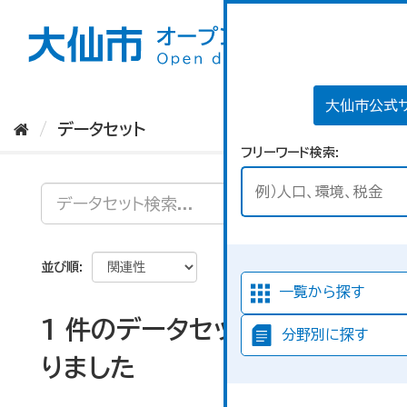
ス
キ
ッ
プ
し
て
大仙市公式
内
データセット
容
フリーワード検索
へ
並び順
一覧から探す
1 件のデータセットが見つか
分野別に探す
りました