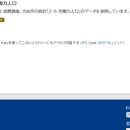
働力人口
典：国勢調査、大仙市の統計「2-6 労働力人口」のデータを参照しています。
V
I Keyを使ってこのレジストリーにもアクセス可能です
API
(see
APIドキュメント
).
P
言