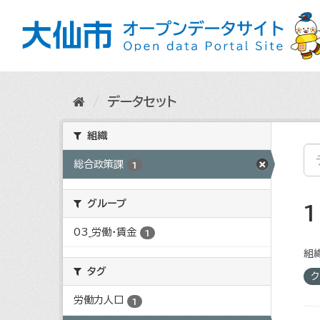
ス
キ
ッ
プ
し
て
内
データセット
容
へ
組織
総合政策課
1
グループ
03_労働・賃金
1
組織
タグ
ク
労働力人口
1