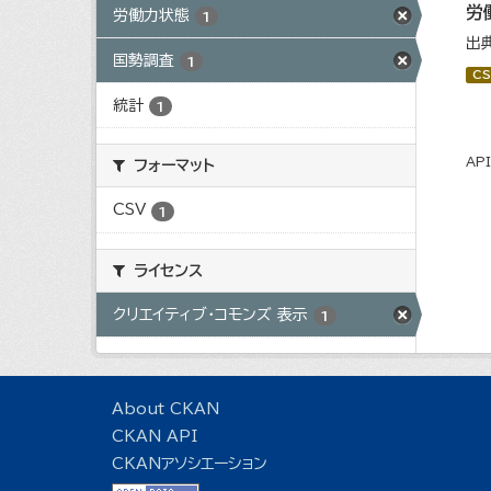
労
労働力状態
1
出
国勢調査
1
CS
統計
1
AP
フォーマット
CSV
1
ライセンス
クリエイティブ・コモンズ 表示
1
About CKAN
CKAN API
CKANアソシエーション