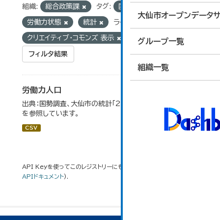
組織:
総合政策課
タグ:
国勢調査
大仙市オープンデータサ
労働力状態
統計
ライセンス:
クリエイティブ・コモンズ 表示
グループ一覧
フィルタ結果
組織一覧
労働力人口
出典：国勢調査、大仙市の統計「2-6 労働力人口」のデータ
を参照しています。
CSV
API Keyを使ってこのレジストリーにもアクセス可能です
API
(see
APIドキュメント
).