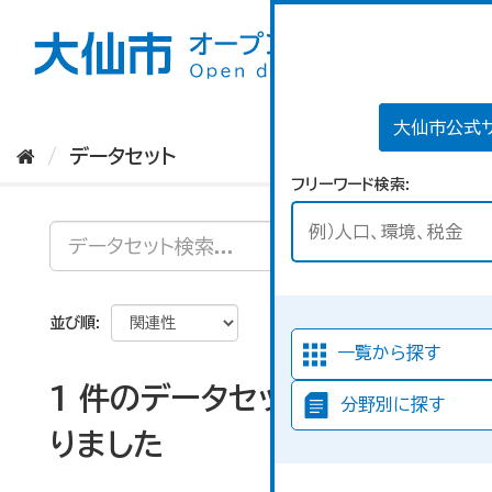
ス
キ
ッ
プ
し
て
大仙市公式
内
データセット
容
フリーワード検索
へ
並び順
一覧から探す
1 件のデータセットが見つか
分野別に探す
りました