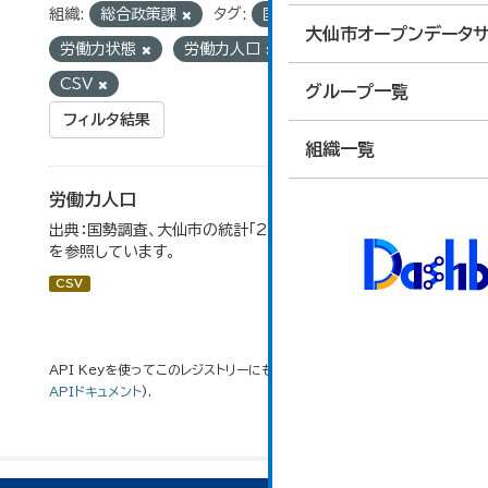
組織:
総合政策課
タグ:
国勢調査
大仙市オープンデータサ
労働力状態
労働力人口
フォーマット:
CSV
グループ一覧
フィルタ結果
組織一覧
労働力人口
出典：国勢調査、大仙市の統計「2-6 労働力人口」のデータ
を参照しています。
CSV
API Keyを使ってこのレジストリーにもアクセス可能です
API
(see
APIドキュメント
).