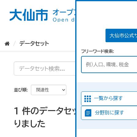
ス
キ
ッ
プ
し
て
大仙市公式
内
データセット
容
フリーワード検索
へ
並び順
一覧から探す
1 件のデータセットが見つか
分野別に探す
りました