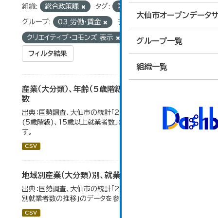
組織:
総合政策課
タグ:
国勢調査
統計
大仙市オープンデータサ
グループ:
03_労働・賃金
ライセンス:
クリエイティブ・コモンズ 表示
グループ一覧
フィルタ結果
組織一覧
産業（大分類）、年齢（5歳階級）、15歳以上就業者
数
出典：国勢調査、大仙市の統計「2-7 産業(大分類)、年齢
(5歳階級)、15歳以上就業者数」のデータを参照していま
す。
CSV
地域別産業（大分類）別、就業者数
出典：国勢調査、大仙市の統計「2-8 地域別産業（大分類）
別就業者数の推移」のデータを参照しています。
CSV