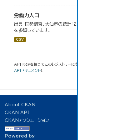
労働力人口
出典：国勢調査、大仙市の統計「2-6 労働力人口」のデータ
を参照しています。
CSV
API Keyを使ってこのレジストリーにもアクセス可能です
API
(see
APIドキュメント
).
About CKAN
CKAN API
CKANアソシエーション
Powered by