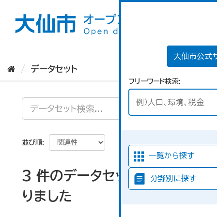
ス
キ
ッ
プ
し
て
大仙市公式
内
データセット
容
フリーワード検索
へ
並び順
一覧から探す
3 件のデータセットが見つか
分野別に探す
りました