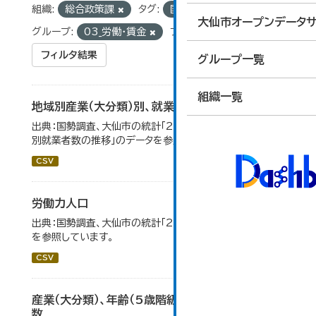
組織:
総合政策課
タグ:
国勢調査
統計
大仙市オープンデータサ
グループ:
03_労働・賃金
フォーマット:
CSV
フィルタ結果
グループ一覧
組織一覧
地域別産業（大分類）別、就業者数
出典：国勢調査、大仙市の統計「2-8 地域別産業（大分類）
別就業者数の推移」のデータを参照しています。
CSV
労働力人口
出典：国勢調査、大仙市の統計「2-6 労働力人口」のデータ
を参照しています。
CSV
産業（大分類）、年齢（5歳階級）、15歳以上就業者
数