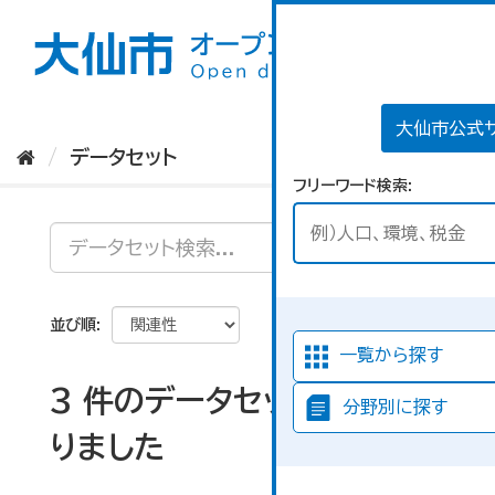
ス
キ
ッ
プ
し
て
大仙市公式
内
データセット
容
フリーワード検索
へ
並び順
一覧から探す
3 件のデータセットが見つか
分野別に探す
りました