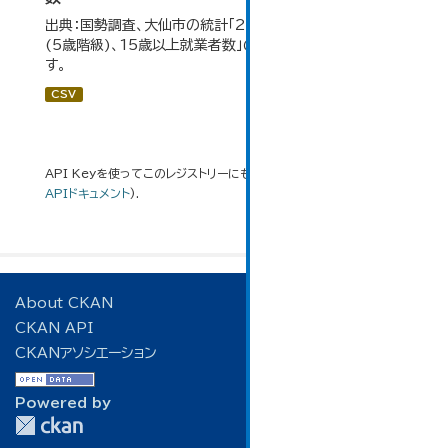
出典：国勢調査、大仙市の統計「2-7 産業(大分類)、年齢
(5歳階級)、15歳以上就業者数」のデータを参照していま
す。
CSV
API Keyを使ってこのレジストリーにもアクセス可能です
API
(see
APIドキュメント
).
About CKAN
CKAN API
CKANアソシエーション
Powered by