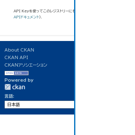
API Keyを使ってこのレジストリーにもアクセス可能です
API
(see
APIドキュメント
).
About CKAN
CKAN API
CKANアソシエーション
Powered by
言語