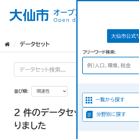
ス
キ
ッ
プ
し
て
大仙市公式
内
データセット
容
フリーワード検索
へ
並び順
一覧から探す
2 件のデータセットが見つか
分野別に探す
りました