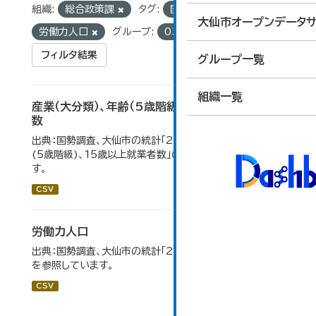
組織:
総合政策課
タグ:
国勢調査
統計
大仙市オープンデータサ
労働力人口
グループ:
03_労働・賃金
フィルタ結果
グループ一覧
組織一覧
産業（大分類）、年齢（5歳階級）、15歳以上就業者
数
出典：国勢調査、大仙市の統計「2-7 産業(大分類)、年齢
(5歳階級)、15歳以上就業者数」のデータを参照していま
す。
CSV
労働力人口
出典：国勢調査、大仙市の統計「2-6 労働力人口」のデータ
を参照しています。
CSV