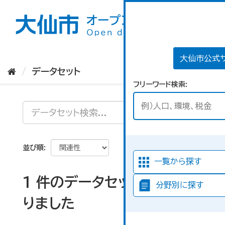
ス
キ
ッ
プ
し
て
大仙市公式
内
データセット
容
フリーワード検索
へ
並び順
一覧から探す
1 件のデータセットが見つか
分野別に探す
りました