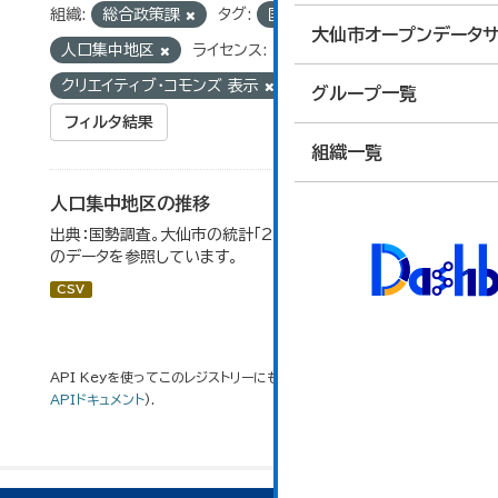
組織:
総合政策課
タグ:
国勢調査
統計
大仙市オープンデータサ
人口集中地区
ライセンス:
クリエイティブ・コモンズ 表示
グループ一覧
フィルタ結果
組織一覧
人口集中地区の推移
出典：国勢調査。大仙市の統計「2-3 人口集中地区の推移」
のデータを参照しています。
CSV
API Keyを使ってこのレジストリーにもアクセス可能です
API
(see
APIドキュメント
).