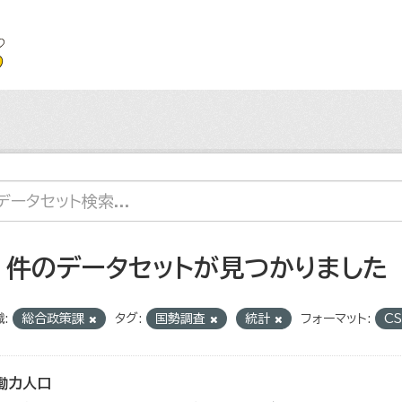
7 件のデータセットが見つかりました
:
総合政策課
タグ:
国勢調査
統計
フォーマット:
C
働力人口