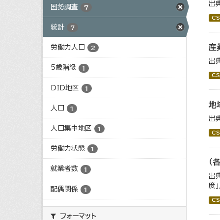
出
国勢調査
7
CS
統計
7
産
労働力人口
2
出
5歳階級
1
CS
DID地区
1
地
人口
1
出
人口集中地区
1
CS
労働力状態
1
（
就業者数
1
出
度
配偶関係
1
CS
フォーマット