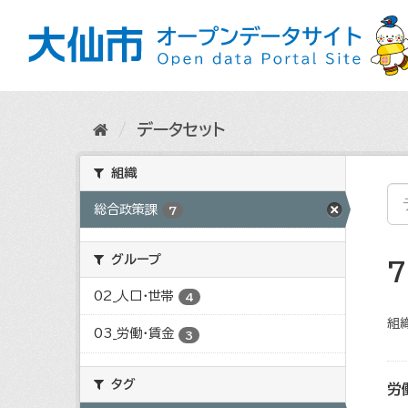
ス
キ
ッ
プ
し
て
内
データセット
容
へ
組織
総合政策課
7
グループ
02_人口・世帯
4
組織
03_労働・賃金
3
タグ
労