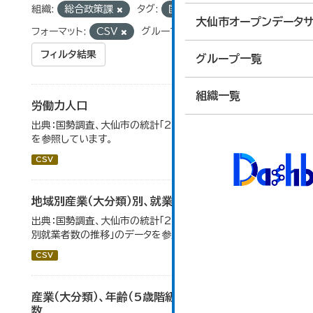
組織:
総合政策課
タグ:
国勢調査
統計
大仙市オープンデータサ
フォーマット:
CSV
グループ:
03_労働・賃金
フィルタ結果
グループ一覧
組織一覧
労働力人口
出典：国勢調査、大仙市の統計「2-6 労働力人口」のデータ
を参照しています。
CSV
地域別産業（大分類）別、就業者数
出典：国勢調査、大仙市の統計「2-8 地域別産業（大分類）
別就業者数の推移」のデータを参照しています。
CSV
産業（大分類）、年齢（5歳階級）、15歳以上就業者
数