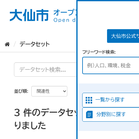
ス
キ
ッ
プ
し
て
大仙市公式
内
データセット
容
フリーワード検索
へ
並び順
一覧から探す
3 件のデータセットが見つか
分野別に探す
りました