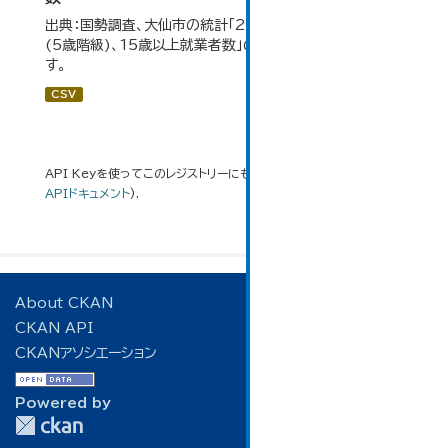
出典：国勢調査、大仙市の統計「2-7 産業(大分類)、年齢
(5歳階級)、15歳以上就業者数」のデータを参照していま
す。
CSV
API Keyを使ってこのレジストリーにもアクセス可能です
API
(see
APIドキュメント
).
About CKAN
CKAN API
CKANアソシエーション
Powered by