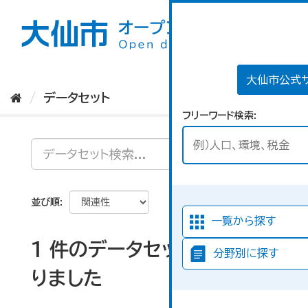
ス
キ
ッ
プ
し
て
大仙市公式
内
データセット
容
フリーワード検索
へ
並び順
一覧から探す
1 件のデータセットが見つか
分野別に探す
りました