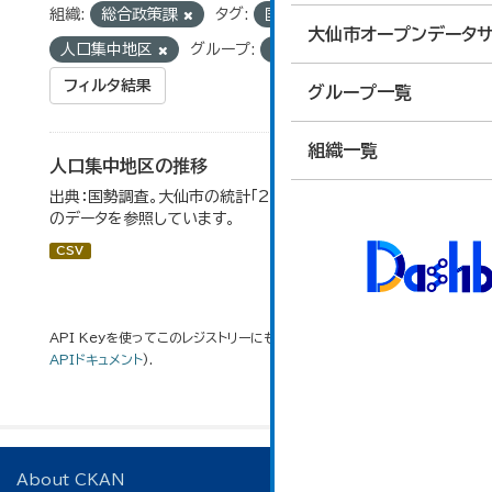
組織:
総合政策課
タグ:
国勢調査
統計
大仙市オープンデータサ
人口集中地区
グループ:
02_人口・世帯
フィルタ結果
グループ一覧
組織一覧
人口集中地区の推移
出典：国勢調査。大仙市の統計「2-3 人口集中地区の推移」
のデータを参照しています。
CSV
API Keyを使ってこのレジストリーにもアクセス可能です
API
(see
APIドキュメント
).
About CKAN