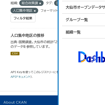
組織:
総合政策課
タグ:
国勢調査
統計
大仙市オープンデータサ
人口集中地区
フォーマット:
CSV
フィルタ結果
グループ一覧
組織一覧
人口集中地区の推移
出典：国勢調査。大仙市の統計「2-3 人口集中地区の推移」
のデータを参照しています。
CSV
API Keyを使ってこのレジストリーにもアクセス可能です
API
(see
APIドキュメント
).
About CKAN