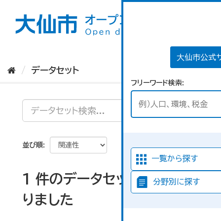
ス
キ
ッ
プ
し
て
大仙市公式
内
データセット
容
フリーワード検索
へ
並び順
一覧から探す
1 件のデータセットが見つか
分野別に探す
りました