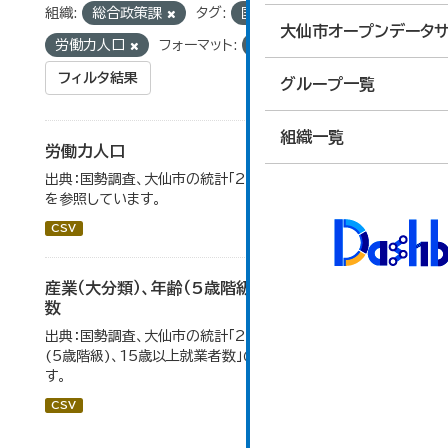
組織:
総合政策課
タグ:
国勢調査
統計
大仙市オープンデータサ
労働力人口
フォーマット:
CSV
フィルタ結果
グループ一覧
組織一覧
労働力人口
出典：国勢調査、大仙市の統計「2-6 労働力人口」のデータ
を参照しています。
CSV
産業（大分類）、年齢（5歳階級）、15歳以上就業者
数
出典：国勢調査、大仙市の統計「2-7 産業(大分類)、年齢
(5歳階級)、15歳以上就業者数」のデータを参照していま
す。
CSV