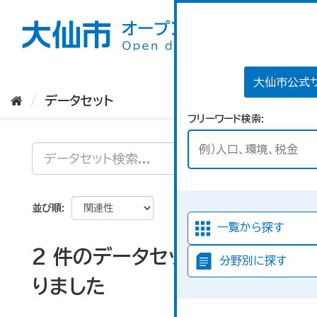
ス
キ
ッ
プ
し
て
大仙市公式
内
データセット
容
フリーワード検索
へ
並び順
一覧から探す
2 件のデータセットが見つか
分野別に探す
りました