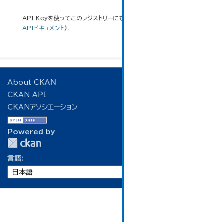
API Keyを使ってこのレジストリーにもアクセス可能です
API
(see
APIドキュメント
).
About CKAN
CKAN API
CKANアソシエーション
Powered by
言語