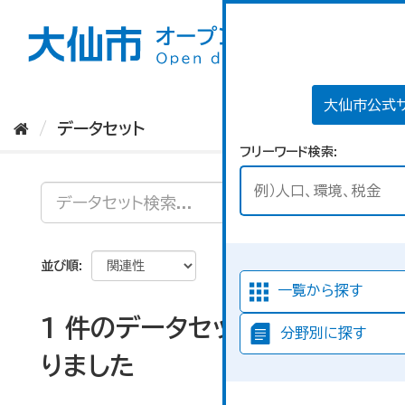
ス
キ
ッ
プ
し
て
大仙市公式
内
データセット
容
フリーワード検索
へ
並び順
一覧から探す
1 件のデータセットが見つか
分野別に探す
りました