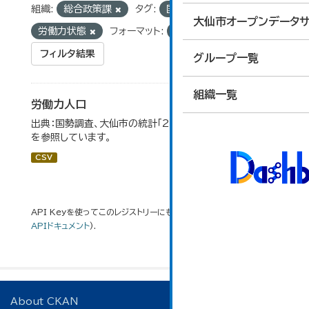
組織:
総合政策課
タグ:
国勢調査
統計
大仙市オープンデータサ
労働力状態
フォーマット:
CSV
フィルタ結果
グループ一覧
組織一覧
労働力人口
出典：国勢調査、大仙市の統計「2-6 労働力人口」のデータ
を参照しています。
CSV
API Keyを使ってこのレジストリーにもアクセス可能です
API
(see
APIドキュメント
).
About CKAN