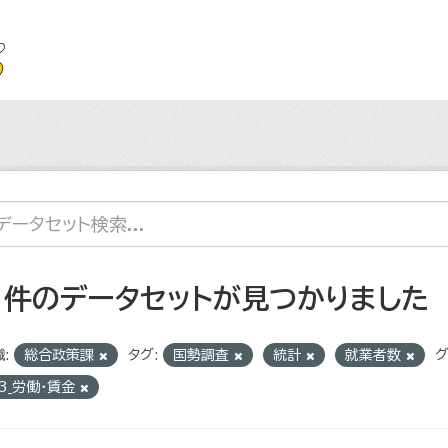
1 件のデータセットが見つかりました
:
総合政策課
タグ:
国勢調査
統計
就業者数
グ
3_労働・賃金