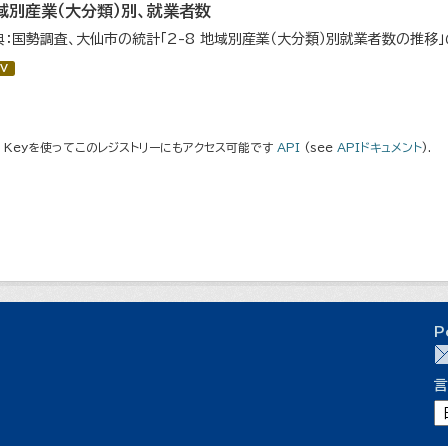
域別産業（大分類）別、就業者数
典：国勢調査、大仙市の統計「2-8 地域別産業（大分類）別就業者数の推移
V
I Keyを使ってこのレジストリーにもアクセス可能です
API
(see
APIドキュメント
).
P
言