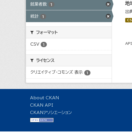
地
就業者数
1
出
統計
1
CS
フォーマット
AP
CSV
1
ライセンス
クリエイティブ・コモンズ 表示
1
About CKAN
CKAN API
CKANアソシエーション