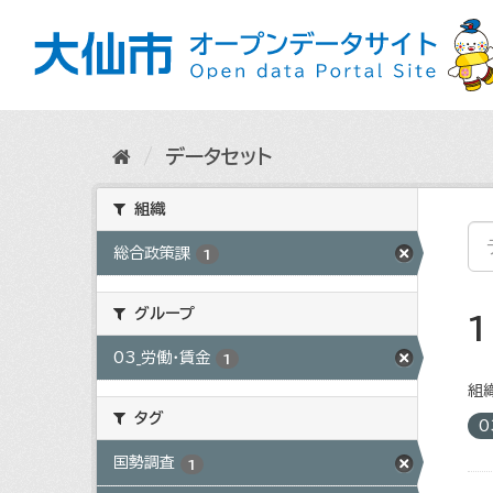
ス
キ
ッ
プ
し
て
内
データセット
容
へ
組織
総合政策課
1
グループ
03_労働・賃金
1
組織
タグ
0
国勢調査
1