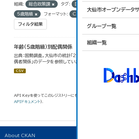
組織:
総合政策課
タグ:
国勢調査
統計
大仙市オープンデータサ
5歳階級
フォーマット:
CSV
フィルタ結果
グループ一覧
組織一覧
年齢（５歳階級）別配偶関係
出典：国勢調査。大仙市の統計「2-12 年齢（5歳階級）別配
偶者関係」のデータを参照しています。
CSV
API Keyを使ってこのレジストリーにもアクセス可能です
API
(see
APIドキュメント
).
About CKAN