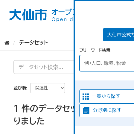
ス
キ
ッ
プ
し
て
大仙市公式
内
データセット
容
フリーワード検索
へ
並び順
一覧から探す
1 件のデータセットが見つか
分野別に探す
りました