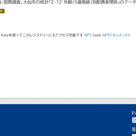
典：国勢調査。大仙市の統計「2-12 年齢（5歳階級）別配偶者関係」のデー
V
I Keyを使ってこのレジストリーにもアクセス可能です
API
(see
APIドキュメント
).
P
言