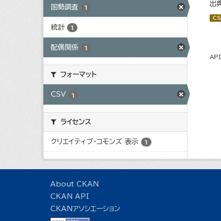
出
国勢調査
1
CS
統計
1
配偶関係
1
AP
フォーマット
CSV
1
ライセンス
クリエイティブ・コモンズ 表示
1
About CKAN
CKAN API
CKANアソシエーション