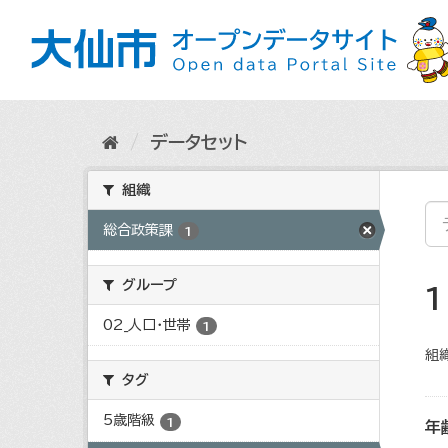
ス
キ
ッ
プ
し
て
内
データセット
容
へ
組織
総合政策課
1
グループ
02_人口・世帯
1
組織
タグ
5歳階級
1
年