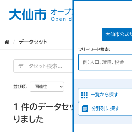
ス
キ
ッ
プ
し
て
大仙市公式
内
データセット
容
フリーワード検索
へ
並び順
一覧から探す
1 件のデータセットが見つか
分野別に探す
りました