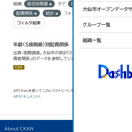
組織:
総合政策課
タグ:
国勢調査
大仙市オープンデータサ
配偶関係
統計
フォーマット:
CSV
フィルタ結果
グループ一覧
組織一覧
年齢（５歳階級）別配偶関係
出典：国勢調査。大仙市の統計「2-12 年齢（5歳階級）別配
偶者関係」のデータを参照しています。
CSV
API Keyを使ってこのレジストリーにもアクセス可能です
API
(see
APIドキュメント
).
About CKAN