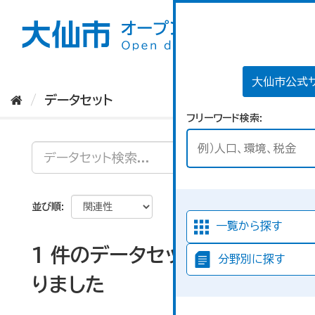
ス
キ
ッ
プ
し
て
大仙市公式
内
データセット
容
フリーワード検索
へ
並び順
一覧から探す
1 件のデータセットが見つか
分野別に探す
りました