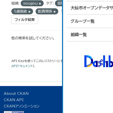
組織:
sougou
タグ:
国勢調査
大仙市オープンデータサ
5歳階級
配偶関係
ライセンス:
cc-by
フィルタ結果
グループ一覧
組織一覧
他の検索を試してください。
API Keyを使ってこのレジストリーにもアクセス可能です
API
(see
APIドキュメント
).
About CKAN
CKAN API
CKANアソシエーション