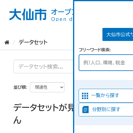
ス
キ
ッ
プ
し
て
大仙市公式
内
データセット
容
フリーワード検索
へ
並び順
一覧から探す
データセットが見つかりませ
分野別に探す
ん