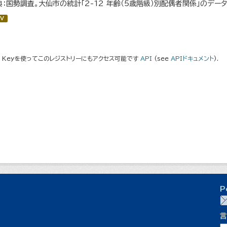
典：国勢調査。大仙市の統計「2-12 年齢（5歳階級）別配偶者関係」のデー
V
I Keyを使ってこのレジストリーにもアクセス可能です
API
(see
APIドキュメント
).
P
言