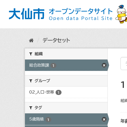
ス
キ
ッ
プ
し
て
内
データセット
容
へ
組織
総合政策課
1
グループ
02_人口・世帯
1
組織
タグ
5歳階級
1
年