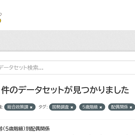
1 件のデータセットが見つかりました
:
総合政策課
タグ:
国勢調査
5歳階級
配偶関係
齢（５歳階級）別配偶関係