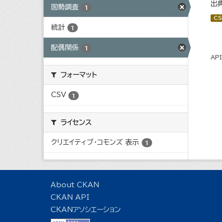
出
国勢調査
1
CS
統計
1
配偶関係
1
AP
フォーマット
CSV
1
ライセンス
クリエイティブ・コモンズ 表示
1
About CKAN
CKAN API
CKANアソシエーション