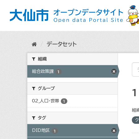
ス
キ
ッ
プ
し
て
内
データセット
容
へ
組織
総合政策課
1
グループ
02_人口・世帯
1
組織
タグ
ク
DID地区
1