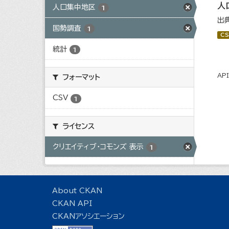
人
人口集中地区
1
出
国勢調査
1
CS
統計
1
AP
フォーマット
CSV
1
ライセンス
クリエイティブ・コモンズ 表示
1
About CKAN
CKAN API
CKANアソシエーション