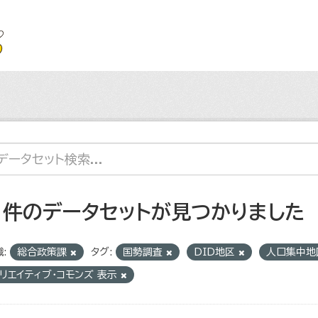
1 件のデータセットが見つかりました
:
総合政策課
タグ:
国勢調査
DID地区
人口集中
リエイティブ・コモンズ 表示