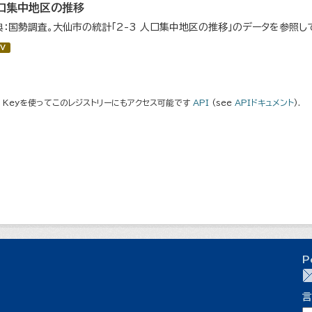
口集中地区の推移
典：国勢調査。大仙市の統計「2-3 人口集中地区の推移」のデータを参照し
V
I Keyを使ってこのレジストリーにもアクセス可能です
API
(see
APIドキュメント
).
P
言