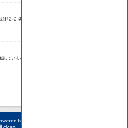
計「2-2 各地域別人口・人口増減・面積・人口密
参照しています。
owered by