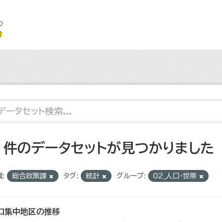
6 件のデータセットが見つかりました
:
総合政策課
タグ:
統計
グループ:
02_人口・世帯
口集中地区の推移