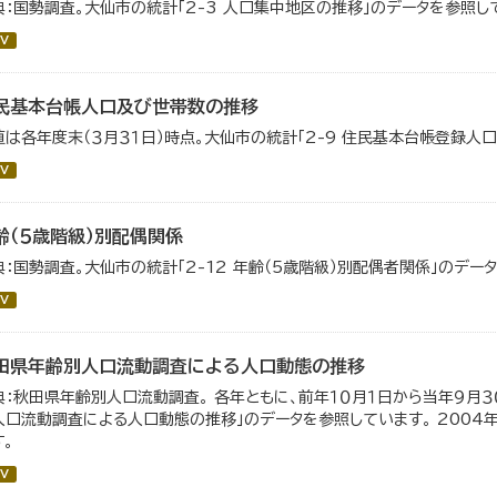
典：国勢調査。大仙市の統計「2-3 人口集中地区の推移」のデータを参照し
V
民基本台帳人口及び世帯数の推移
値は各年度末（３月３１日）時点。大仙市の統計「2-9 住民基本台帳登録人
V
齢（５歳階級）別配偶関係
典：国勢調査。大仙市の統計「2-12 年齢（5歳階級）別配偶者関係」のデー
V
田県年齢別人口流動調査による人口動態の推移
典：秋田県年齢別人口流動調査。 各年ともに、前年１０月１日から当年９月３０
人口流動調査による人口動態の推移」のデータを参照しています。 200
す。
V