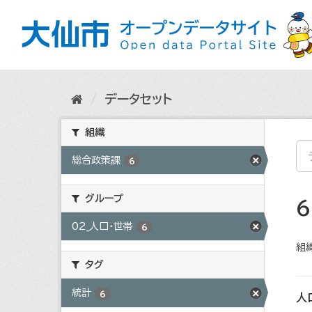
ス
キ
ッ
プ
し
て
内
データセット
容
へ
組織
総合政策課
6
グループ
02_人口・世帯
6
組織
タグ
統計
6
人