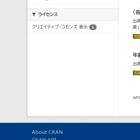
（
ライセンス
出
クリエイティブ・コモンズ 表示
度
6
CS
年
出
CS
AP
About CKAN