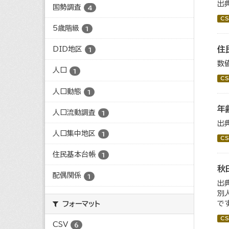
出
国勢調査
4
CS
5歳階級
1
住
DID地区
1
数
人口
1
CS
人口動態
1
年
人口流動調査
1
出
人口集中地区
1
CS
住民基本台帳
1
秋
配偶関係
1
出
別
で
フォーマット
CS
CSV
6