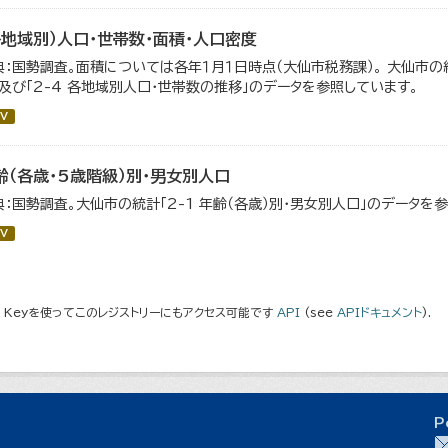
各地域別）人口・世帯数・面積・人口密度
典：国勢調査。面積については各年１月１日時点（大仙市税務課）。 大仙市の統
」及び「2-4 各地域別人口・世帯数の推移」のデータを参照しています。
V
齢（各歳・5歳階級）別・男女別人口
典：国勢調査。大仙市の統計「2-1 年齢（各歳）別・男女別人口」のデータを
V
I Keyを使ってこのレジストリーにもアクセス可能です
API
(see
APIドキュメント
).
P