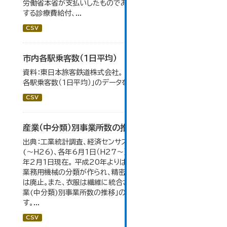
労働省本省が支払いしたものであり、指定医療機関等に対
する診療費給付、...
CSV
市内各駅乗客数（１日平均）
資料：東日本旅客鉄道株式会社。 大仙市の統計「8-2 市内
各駅乗客数（1日平均）」のデータを参照しています。
CSV
産業（中分類）別事業所数の推移
出典：工業統計調査、経済センサス。各年12月31日現在
(～H26)、各年6月1日（H27～）・平成23年のみ平成24
年2月1日現在。 平成20年よりはん用機械、生産用機械、
業務用機械の分類が作られ、精密機械、一般用機械の分類
は廃止。また、衣服は繊維に統合された。 大仙市の統計「産
業(中分類)別事業所数の推移」のデータを参照していま
す。...
CSV