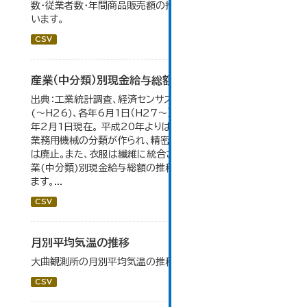
数・従業者数・年間商品販売額の推移」のデータを参照して
います。
CSV
産業（中分類）別現金給与総額の推移
出典：工業統計調査、経済センサス。 各年12月31日現在
(～H26)、各年6月1日（H27～）・平成23年のみ平成24
年2月1日現在。 平成20年よりはん用機械、生産用機械、
業務用機械の分類が作られ、精密機械、一般用機械の分類
は廃止。また、衣服は繊維に統合された。 大仙市の統計「産
業(中分類)別現金給与総額の推移」のデータを参照してい
ます。...
CSV
月別平均気温の推移
大曲観測所の月別平均気温の推移一覧です。
CSV