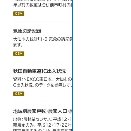
年以前の数値は合併前市町村の数値を合算したものです。
CSV
気象の諸記録
大仙市の統計「1-5 気象の諸記録」のデータを参照してい
ます。
CSV
秋田自動車道ＩＣ出入状況
資料：ＮＥＸＣＯ東日本。 大仙市の統計「8-1 秋田自動車道Ｉ
Ｃ出入状況」のデータを参照しています。
CSV
地域別農家戸数・農家人口・農業就業人口
出典：農林業センサス。平成12・17・22・27年数値は、販
売農家のみ。 平成12・17・22年の農業就業人口データが