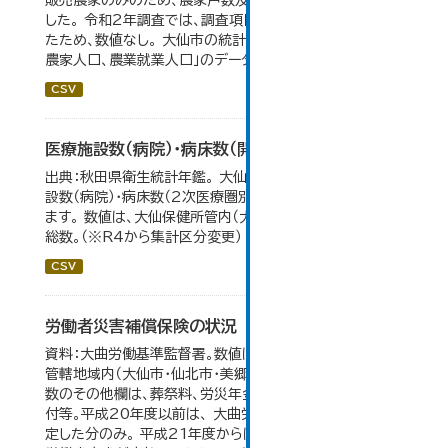
販売農家のみのため、農家戸数及び人口も販売農家のみと
した。 令和2年調査では、調査項目・集計体系が変更となっ
たため、数値なし。 大仙市の統計「3-2 地域別農家戸数、
農家人口、農業就業人口」のデータを参照しています。
CSV
医療施設数（病院）・病床数（開設主体・保健所別）
出典：秋田県衛生統計年鑑。 大仙市の統計「11-11 医療施
設数（病院）・病床数（2次医療圏別)」のデータを参照してい
ます。 数値は、大仙保健所管内（大仙市・仙北市・美郷町）の
総数。（※R4から集計区分変更）
CSV
労働者災害補償保険の状況
資料：大曲労働基準監督署。数値は大曲労働基準監督署の
管轄地域内（大仙市・仙北市・美郷町）の合計。 保険給付件
数のその他欄は、葬祭料、労災年金受給者への介護補償給
付等。平成20年度以前は、 大曲労働基準監督署が支給決
定した分のみ。 平成21年度からは、業務集中化により厚生