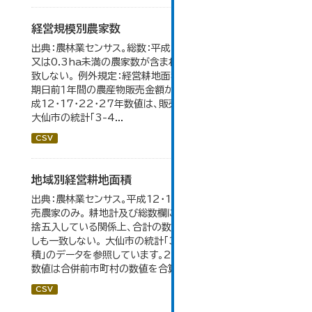
経営規模別農家数
出典：農林業センサス。総数：平成7年までは、自給的農家数
又は0.3ha未満の農家数が含まれているため横の計と合
致しない。 例外規定：経営耕地面積が0.3ha未満で、調査
期日前１年間の農産物販売金額が50万円以上の農家。 平
成12・17・22・27年数値は、販売農家のみが調査対象。
大仙市の統計「3-4...
CSV
地域別経営耕地面積
出典：農林業センサス。平成12・17・22・27年数値は、販
売農家のみ。 耕地計及び総数欄については、1ha未満を四
捨五入している関係上、合計の数値と内訳の加算値は必ず
しも一致しない。 大仙市の統計「3-5 地域別経営耕地面
積」のデータを参照しています。2005年以前の「市内全域」
数値は合併前市町村の数値を合算したものです。
CSV