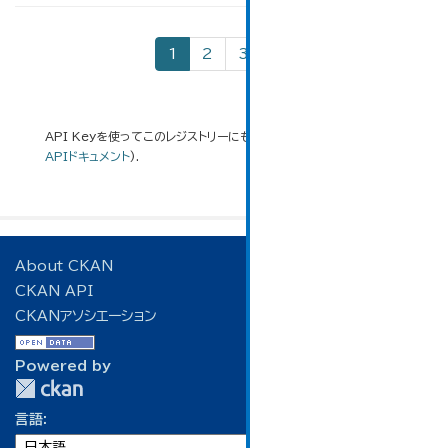
1
2
3
»
API Keyを使ってこのレジストリーにもアクセス可能です
API
(see
APIドキュメント
).
About CKAN
CKAN API
CKANアソシエーション
Powered by
言語