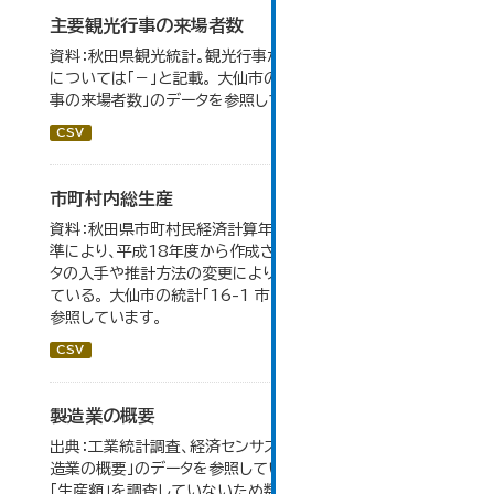
主要観光行事の来場者数
資料：秋田県観光統計。観光行事が開催されなかったもの
については「－」と記載。 大仙市の統計「15-1 主要観光行
事の来場者数」のデータを参照しています。
CSV
市町村内総生産
資料：秋田県市町村民経済計算年報。数値は平成23年基
準により、平成18年度から作成されたもので、 新たなデー
タの入手や推計方法の変更により、毎年度遡及改訂を行っ
ている。 大仙市の統計「16-1 市町村内総生産」のデータを
参照しています。
CSV
製造業の概要
出典：工業統計調査、経済センサス。 大仙市の統計「5-7 製
造業の概要」のデータを参照しています。 2007年以前は
「生産額」を調査していないため数値はありません。 2004