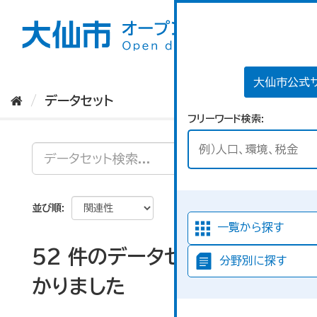
ス
キ
ッ
プ
し
て
大仙市公式
内
データセット
容
フリーワード検索
へ
並び順
一覧から探す
52 件のデータセットが見つ
分野別に探す
かりました