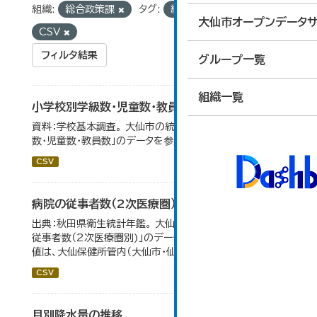
組織:
総合政策課
タグ:
統計
フォーマット:
大仙市オープンデータサ
CSV
フィルタ結果
グループ一覧
組織一覧
小学校別学級数・児童数・教員数
資料：学校基本調査。 大仙市の統計「14-4 小学校別学級
数・児童数・教員数」のデータを参照しています。
CSV
病院の従事者数（2次医療圏）
出典：秋田県衛生統計年鑑。 大仙市の統計「11-12 病院の
従事者数（2次医療圏別)」のデータを参照しています。 数
値は、大仙保健所管内（大仙市・仙北市・美郷町）の総数。
CSV
月別降水量の推移