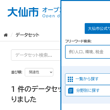
ス
キ
ッ
プ
し
て
大仙市公式
内
データセット
容
フリーワード検索
へ
並び順
一覧から探す
1 件のデータセットが見つか
分野別に探す
りました