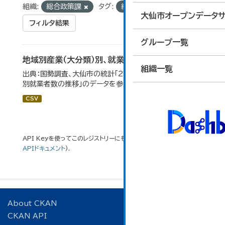
組織:
総合政策課
タグ:
統計
就業者数
大仙市オープンデータサ
フィルタ結果
グループ一覧
地域別産業（大分類）別、就業者数
組織一覧
出典：国勢調査、大仙市の統計「2-8 地域別産業（大分類）
別就業者数の推移」のデータを参照しています。
CSV
API Keyを使ってこのレジストリーにもアクセス可能です
API
(see
APIドキュメント
).
About CKAN
CKAN API