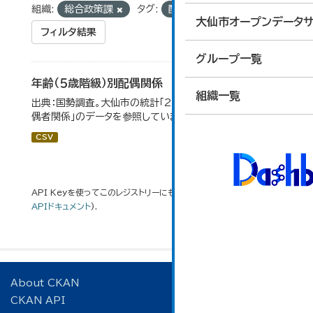
組織:
総合政策課
タグ:
配偶関係
大仙市オープンデータサ
フィルタ結果
グループ一覧
年齢（５歳階級）別配偶関係
組織一覧
出典：国勢調査。大仙市の統計「2-12 年齢（5歳階級）別配
偶者関係」のデータを参照しています。
CSV
API Keyを使ってこのレジストリーにもアクセス可能です
API
(see
APIドキュメント
).
About CKAN
CKAN API