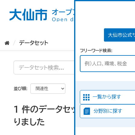
ス
キ
ッ
プ
し
て
大仙市公式
内
データセット
容
フリーワード検索
へ
並び順
一覧から探す
1 件のデータセットが見つか
分野別に探す
りました