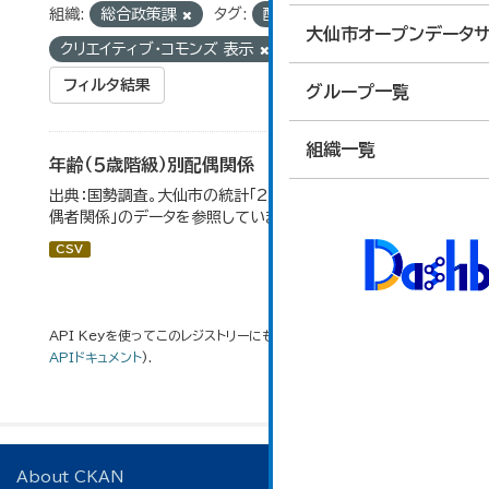
組織:
総合政策課
タグ:
配偶関係
ライセンス:
大仙市オープンデータサ
クリエイティブ・コモンズ 表示
フィルタ結果
グループ一覧
組織一覧
年齢（５歳階級）別配偶関係
出典：国勢調査。大仙市の統計「2-12 年齢（5歳階級）別配
偶者関係」のデータを参照しています。
CSV
API Keyを使ってこのレジストリーにもアクセス可能です
API
(see
APIドキュメント
).
About CKAN