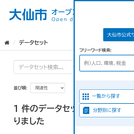
ス
キ
ッ
プ
し
て
大仙市公式
内
データセット
容
フリーワード検索
へ
並び順
一覧から探す
1 件のデータセットが見つか
分野別に探す
りました