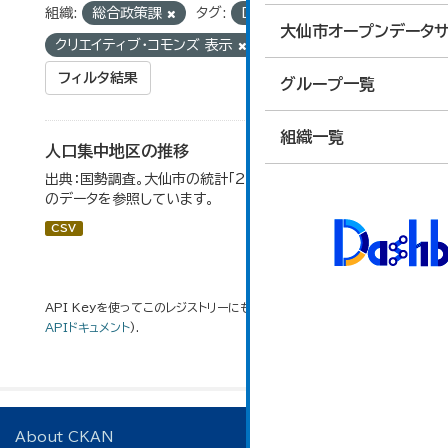
組織:
総合政策課
タグ:
DID地区
ライセンス:
大仙市オープンデータサ
クリエイティブ・コモンズ 表示
フィルタ結果
グループ一覧
組織一覧
人口集中地区の推移
出典：国勢調査。大仙市の統計「2-3 人口集中地区の推移」
のデータを参照しています。
CSV
API Keyを使ってこのレジストリーにもアクセス可能です
API
(see
APIドキュメント
).
About CKAN