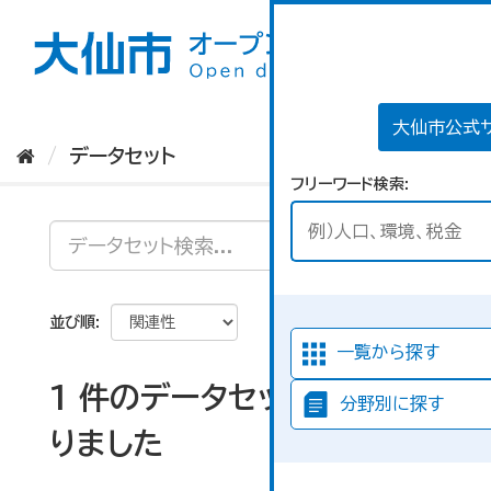
ス
キ
ッ
プ
し
て
大仙市公式
内
データセット
容
フリーワード検索
へ
並び順
一覧から探す
1 件のデータセットが見つか
分野別に探す
りました