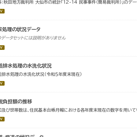
料：秋田地方裁判所 大仙市の統計「12-14 民事事件（簡易裁判所）」のデ
V
尿処理の状況データ
のデータセットには説明がありません
V
活排水処理の水洗化状況
活排水処理の水洗化状況（令和５年度末現在）
V
税負担額の推移
口及び世帯数は、住民基本台帳月報における各年度末現在の数字を用いて
V