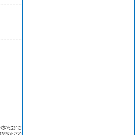
防が追加された。 ※平成26年10月予防接種法が
法が改正され、Ｂ型肝炎が追加された。 ※令和2年