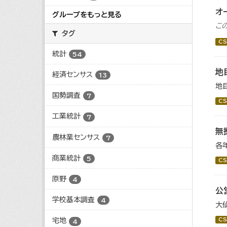
オ
グループをもっと見る
こ
タグ
CS
統計
54
地
経済センサス
13
地
国勢調査
7
CS
工業統計
7
無
農林業センサス
7
各
商業統計
5
CS
原野
4
公
学校基本調査
4
大
CS
宅地
4