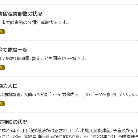
書館蔵書冊数の状況
仙市立図書館の分類別蔵書状況です。
V
育て施設一覧
育て施設（保育園、認定こども園等）の一覧です。
V
働力人口
典：国勢調査、大仙市の統計「2-6 労働力人口」のデータを参照しています。
V
防接種の状況
平成25年4月予防接種法が改正され、ヒブ、小児用肺炎球菌、子宮頸がん予
正され、水痘、高齢者肺炎球菌が追加された。 ※平成28年10月予防接種