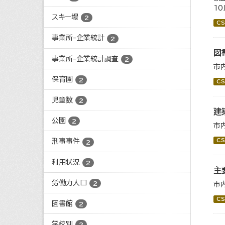
1
スキー場
2
CS
事業所-企業統計
2
図
事業所-企業統計調査
2
市
保育園
2
CS
児童数
2
建
公園
2
市
CS
刑事事件
2
利用状況
2
主
労働力人口
2
市
CS
図書館
2
学校別
2