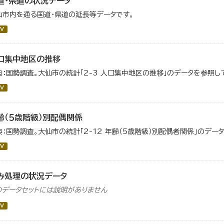
道・県道の状況データ
仙市内を通る国道・県道の延長等データです。
V
口集中地区の推移
典：国勢調査。大仙市の統計「2-3 人口集中地区の推移」のデータを参照し
V
齢（５歳階級）別配偶関係
典：国勢調査。大仙市の統計「2-12 年齢（5歳階級）別配偶者関係」のデー
V
み処理の状況データ
のデータセットには説明がありません
V