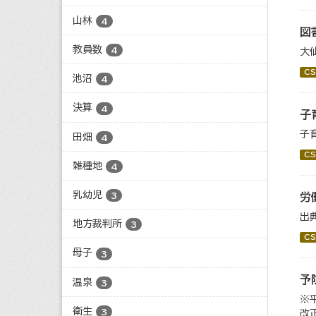
山林
4
図
教員数
4
大
CS
池沼
4
決算
4
子
子
田畑
4
CS
雑種地
4
乳幼児
労
3
出
地方裁判所
3
CS
母子
3
予
温泉
3
※
衛生
3
改