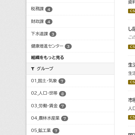
資
税務課
4
CS
財政課
4
し
下水道課
3
こ
健康増進センター
3
CS
組織をもっと見る
生
グループ
生
01_国土・気象
7
CS
02_人口・世帯
8
市
03_労働・賃金
7
人
CS
04_農林水産業
7
05_鉱工業
7