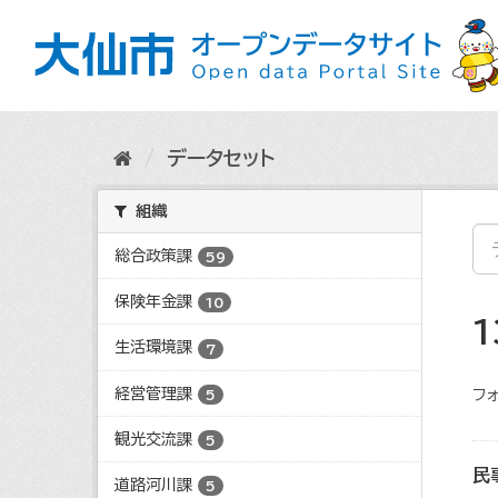
ス
キ
ッ
プ
し
て
内
データセット
容
へ
組織
総合政策課
59
保険年金課
10
生活環境課
7
経営管理課
フォ
5
観光交流課
5
民
道路河川課
5