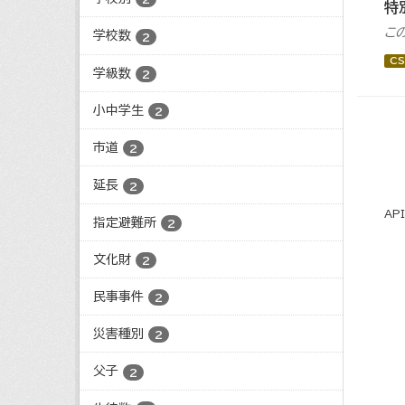
特
こ
学校数
2
CS
学級数
2
小中学生
2
市道
2
延長
2
AP
指定避難所
2
文化財
2
民事事件
2
災害種別
2
父子
2