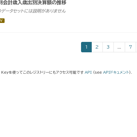
別会計歳入歳出別決算額の推移
のデータセットには説明がありません
V
1
2
3
...
7
I Keyを使ってこのレジストリーにもアクセス可能です
API
(see
APIドキュメント
).