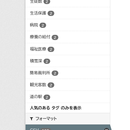
生徒数
2
生活保護
2
病院
2
療養の給付
2
福祉医療
2
積雪深
2
簡易裁判所
2
観光客数
2
道の駅
2
人気のある タグ のみを表示
フォーマット