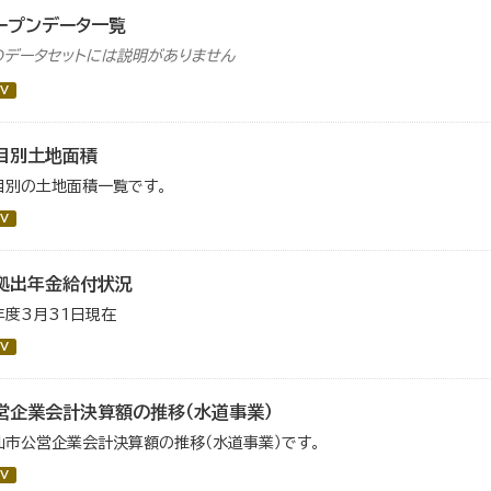
ープンデータ一覧
のデータセットには説明がありません
V
目別土地面積
目別の土地面積一覧です。
V
拠出年金給付状況
年度3月31日現在
V
営企業会計決算額の推移（水道事業）
仙市公営企業会計決算額の推移（水道事業）です。
V