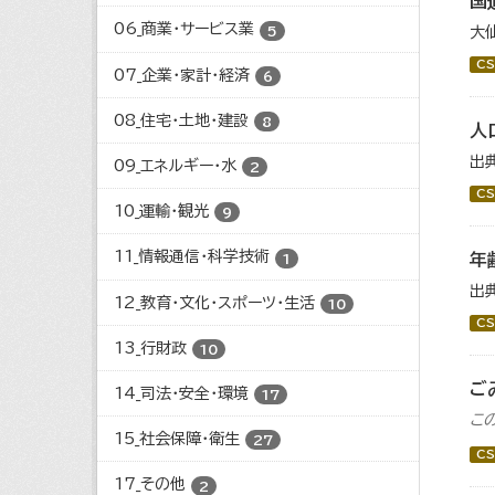
国
06_商業・サービス業
5
大
CS
07_企業・家計・経済
6
08_住宅・土地・建設
8
人
出
09_エネルギー・水
2
CS
10_運輸・観光
9
11_情報通信・科学技術
年
1
出
12_教育・文化・スポーツ・生活
10
CS
13_行財政
10
ご
14_司法・安全・環境
17
こ
15_社会保障・衛生
27
CS
17_その他
2