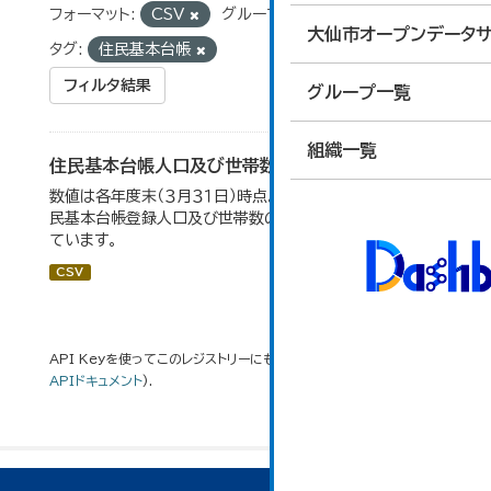
フォーマット:
CSV
グループ:
02_人口・世帯
大仙市オープンデータサ
タグ:
住民基本台帳
フィルタ結果
グループ一覧
組織一覧
住民基本台帳人口及び世帯数の推移
数値は各年度末（３月３１日）時点。大仙市の統計「2-9 住
民基本台帳登録人口及び世帯数の推移」のデータを参照し
ています。
CSV
API Keyを使ってこのレジストリーにもアクセス可能です
API
(see
APIドキュメント
).