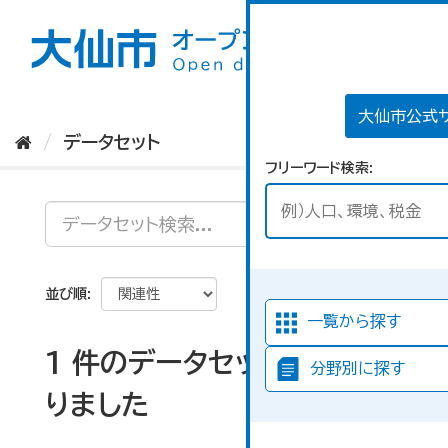
ス
キ
ッ
プ
し
て
大仙市公式
内
データセット
容
フリーワード検索
へ
並び順
一覧から探す
1 件のデータセットが見つか
分野別に探す
りました