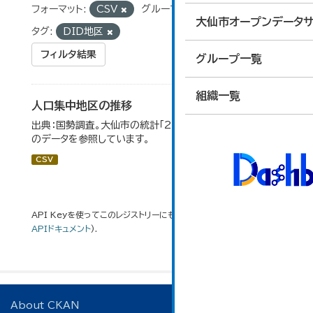
フォーマット:
CSV
グループ:
02_人口・世帯
大仙市オープンデータサ
タグ:
DID地区
フィルタ結果
グループ一覧
組織一覧
人口集中地区の推移
出典：国勢調査。大仙市の統計「2-3 人口集中地区の推移」
のデータを参照しています。
CSV
API Keyを使ってこのレジストリーにもアクセス可能です
API
(see
APIドキュメント
).
About CKAN