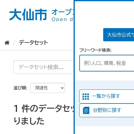
ス
キ
ッ
プ
し
て
大仙市公式
内
データセット
容
フリーワード検索
へ
並び順
一覧から探す
1 件のデータセットが見つか
分野別に探す
りました