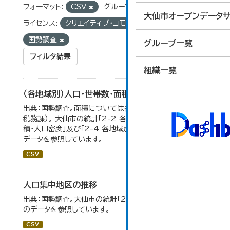
フォーマット:
CSV
グループ:
02_人口・世帯
大仙市オープンデータサ
ライセンス:
クリエイティブ・コモンズ 表示
タグ:
国勢調査
グループ一覧
フィルタ結果
組織一覧
（各地域別）人口・世帯数・面積・人口密度
出典：国勢調査。面積については各年１月１日時点（大仙市
税務課）。 大仙市の統計「2-2 各地域別人口・人口増減・面
積・人口密度」及び「2-4 各地域別人口・世帯数の推移」の
データを参照しています。
CSV
人口集中地区の推移
出典：国勢調査。大仙市の統計「2-3 人口集中地区の推移」
のデータを参照しています。
CSV