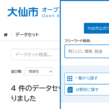
ス
キ
ッ
プ
し
て
大仙市公式
内
データセット
容
フリーワード検索
へ
並び順
一覧から探す
4 件のデータセットが見つか
分野別に探す
りました