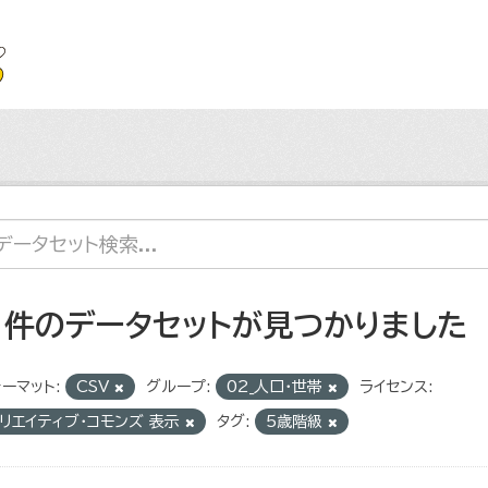
1 件のデータセットが見つかりました
ーマット:
CSV
グループ:
02_人口・世帯
ライセンス:
リエイティブ・コモンズ 表示
タグ:
5歳階級