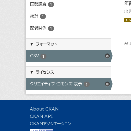
年
国勢調査
1
出
統計
1
CS
配偶関係
1
AP
フォーマット
CSV
1
ライセンス
クリエイティブ・コモンズ 表示
1
About CKAN
CKAN API
CKANアソシエーション