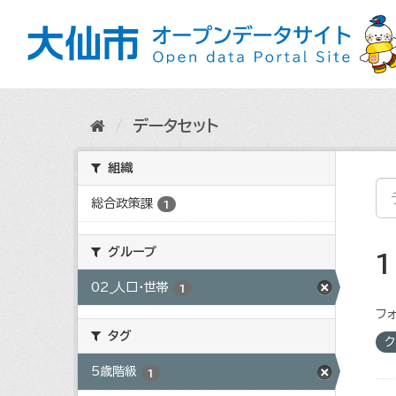
ス
キ
ッ
プ
し
て
内
データセット
容
へ
組織
総合政策課
1
グループ
02_人口・世帯
1
フォ
タグ
ク
5歳階級
1