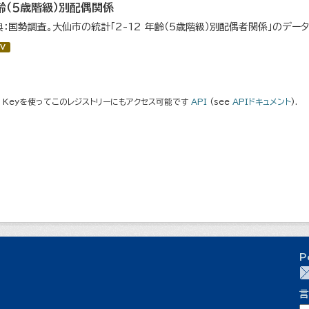
齢（５歳階級）別配偶関係
典：国勢調査。大仙市の統計「2-12 年齢（5歳階級）別配偶者関係」のデー
V
I Keyを使ってこのレジストリーにもアクセス可能です
API
(see
APIドキュメント
).
P
言