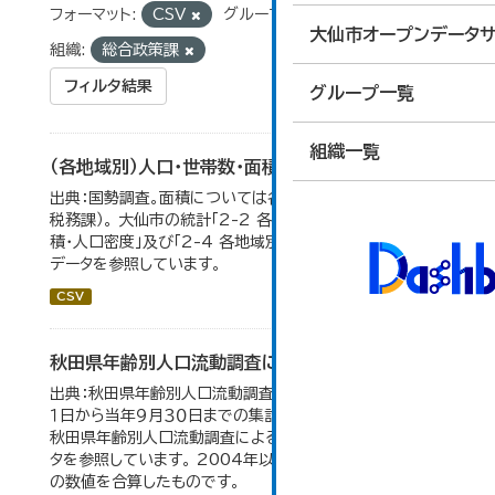
フォーマット:
CSV
グループ:
02_人口・世帯
大仙市オープンデータサ
組織:
総合政策課
フィルタ結果
グループ一覧
組織一覧
（各地域別）人口・世帯数・面積・人口密度
出典：国勢調査。面積については各年１月１日時点（大仙市
税務課）。 大仙市の統計「2-2 各地域別人口・人口増減・面
積・人口密度」及び「2-4 各地域別人口・世帯数の推移」の
データを参照しています。
CSV
秋田県年齢別人口流動調査による人口動態の推移
出典：秋田県年齢別人口流動調査。 各年ともに、前年１０月
１日から当年９月３０日までの集計。 大仙市の統計「2-10
秋田県年齢別人口流動調査による人口動態の推移」のデー
タを参照しています。 2004年以前の数値は合併前市町村
の数値を合算したものです。