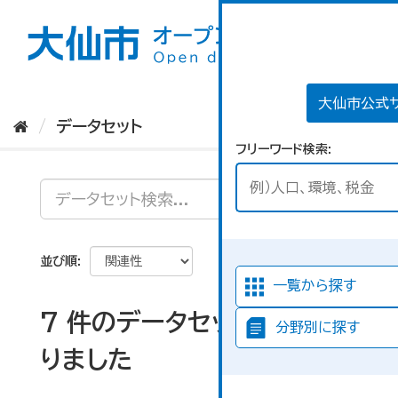
ス
キ
ッ
プ
し
て
大仙市公式
内
データセット
容
フリーワード検索
へ
並び順
一覧から探す
7 件のデータセットが見つか
分野別に探す
りました