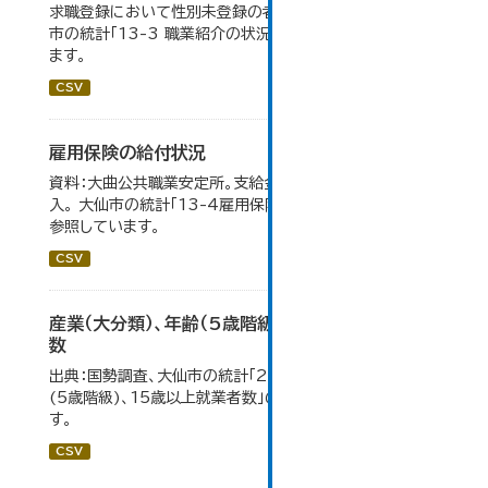
求職登録において性別未登録の者も含まれるため。 大仙
市の統計「13-3 職業紹介の状況」のデータを参照してい
ます。
CSV
雇用保険の給付状況
資料：大曲公共職業安定所。支給金額の千円未満は四捨五
入。 大仙市の統計「13-4雇用保険の給付状況」のデータを
参照しています。
CSV
産業（大分類）、年齢（5歳階級）、15歳以上就業者
数
出典：国勢調査、大仙市の統計「2-7 産業(大分類)、年齢
(5歳階級)、15歳以上就業者数」のデータを参照していま
す。
CSV