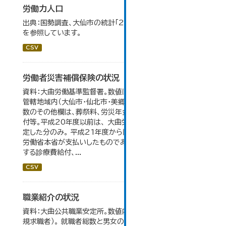
労働力人口
出典：国勢調査、大仙市の統計「2-6 労働力人口」のデータ
を参照しています。
CSV
労働者災害補償保険の状況
資料：大曲労働基準監督署。数値は大曲労働基準監督署の
管轄地域内（大仙市・仙北市・美郷町）の合計。 保険給付件
数のその他欄は、葬祭料、労災年金受給者への介護補償給
付等。平成20年度以前は、 大曲労働基準監督署が支給決
定した分のみ。 平成21年度からは、業務集中化により厚生
労働省本省が支払いしたものであり、指定医療機関等に対
する診療費給付、...
CSV
職業紹介の状況
資料：大曲公共職業安定所。数値内の就職率は（就職者/新
規求職者）。 就職者総数と男女の合計が一致しないのは、