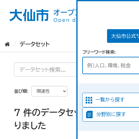
ス
キ
ッ
プ
し
て
大仙市公式
内
データセット
容
フリーワード検索
へ
並び順
一覧から探す
7 件のデータセットが見つか
分野別に探す
りました