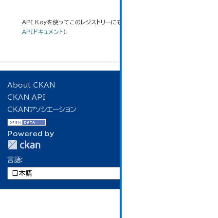
API Keyを使ってこのレジストリーにもアクセス可能です
API
(see
APIドキュメント
).
About CKAN
CKAN API
CKANアソシエーション
Powered by
言語