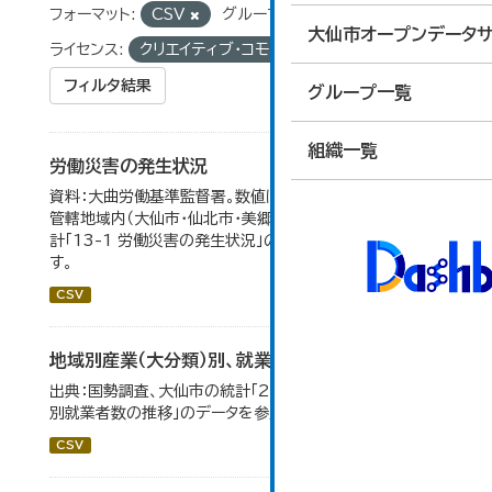
フォーマット:
CSV
グループ:
03_労働・賃金
大仙市オープンデータサ
ライセンス:
クリエイティブ・コモンズ 表示
フィルタ結果
グループ一覧
組織一覧
労働災害の発生状況
資料：大曲労働基準監督署。数値は大曲労働基準監督署の
管轄地域内（大仙市・仙北市・美郷町）の合計。 大仙市の統
計「13-1 労働災害の発生状況」のデータを参照していま
す。
CSV
地域別産業（大分類）別、就業者数
出典：国勢調査、大仙市の統計「2-8 地域別産業（大分類）
別就業者数の推移」のデータを参照しています。
CSV