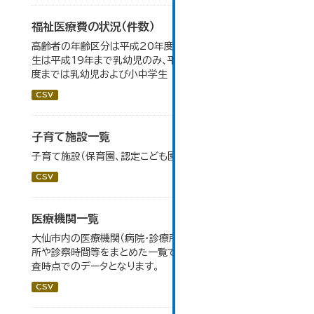
福祉医療費の状況（件数）
高齢者の年齢区分は平成20年度から変更 乳幼児・小中高
生は平成19年まで乳幼児のみ、平成20年度から令和元年
度までは乳幼児および小中学生
CSV
子育て施設一覧
子育て施設（保育園、認定こども園等）の一覧です。
CSV
医療機関一覧
大仙市内の医療機関（病院・診療所・歯科診療所・薬局）の住
所や診察時間等をまとめた一覧です。 令和６年１月１日調
査時点でのデータとなります。
CSV