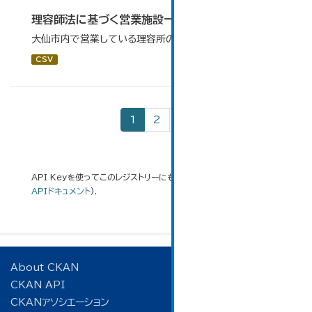
理容師法に基づく営業施設一覧
大仙市内で営業している理容所の一覧を掲載します。
CSV
1
2
»
API Keyを使ってこのレジストリーにもアクセス可能です
API
(see
APIドキュメント
).
About CKAN
CKAN API
CKANアソシエーション