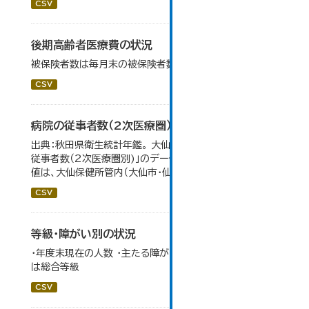
CSV
後期高齢者医療費の状況
被保険者数は毎月末の被保険者数の平均値（４月～３月）
CSV
病院の従事者数（2次医療圏）
出典：秋田県衛生統計年鑑。 大仙市の統計「11-12 病院の
従事者数（2次医療圏別)」のデータを参照しています。 数
値は、大仙保健所管内（大仙市・仙北市・美郷町）の総数。
CSV
等級・障がい別の状況
・年度末現在の人数 ・主たる障がい部位でカウント ・等級
は総合等級
CSV