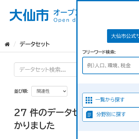
ス
キ
ッ
プ
し
て
大仙市公式
内
データセット
容
フリーワード検索
へ
並び順
一覧から探す
27 件のデータセットが見つ
分野別に探す
かりました