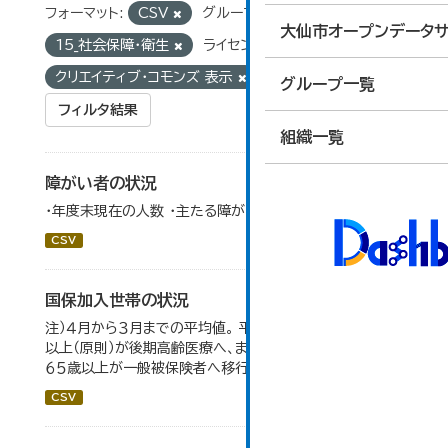
フォーマット:
CSV
グループ:
大仙市オープンデータサ
15_社会保障・衛生
ライセンス:
クリエイティブ・コモンズ 表示
グループ一覧
フィルタ結果
組織一覧
障がい者の状況
・年度末現在の人数 ・主たる障がい部位でカウント
CSV
国保加入世帯の状況
注）４月から３月までの平均値。 平成２０年４月から、７５歳
以上（原則）が後期高齢医療へ、また、退職被保険者のうち
６５歳以上が一般被保険者へ移行。
CSV