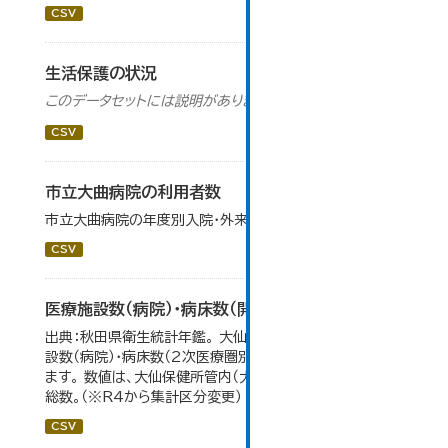
CSV
生活保護の状況
このデータセットには説明がありません
CSV
市立大曲病院の利用者数
市立大曲病院の年度別入院・外来患者数です。
CSV
医療施設数（病院）・病床数（開設主体・保健所別）
出典：秋田県衛生統計年鑑。 大仙市の統計「11-11 医療施
設数（病院）・病床数（2次医療圏別)」のデータを参照してい
ます。 数値は、大仙保健所管内（大仙市・仙北市・美郷町）の
総数。（※R4から集計区分変更）
CSV