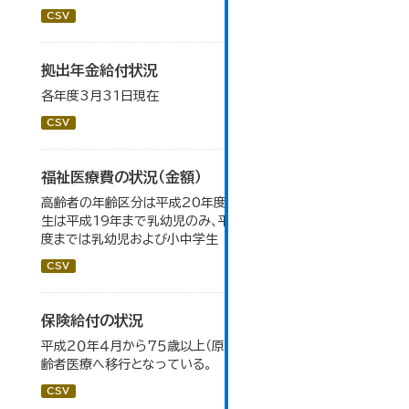
CSV
拠出年金給付状況
各年度3月31日現在
CSV
福祉医療費の状況（金額）
高齢者の年齢区分は平成20年度から変更 乳幼児・小中高
生は平成19年まで乳幼児のみ、平成20年度から令和元年
度までは乳幼児および小中学生
CSV
保険給付の状況
平成２０年４月から７５歳以上（原則）の被保険者は後期高
齢者医療へ移行となっている。
CSV