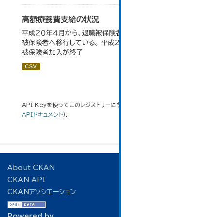
高額療養費支給の状況
平成２０年４月から、退職被保険者のうち６５歳以上が一般
被保険者へ移行している。 平成２７年４月から、新規の退職
被保険者加入が終了
CSV
API Keyを使ってこのレジストリーにもアクセス可能です
API
(see
APIドキュメント
).
About CKAN
CKAN API
CKANアソシエーション
Powered by