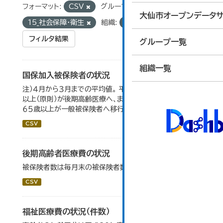
フォーマット:
CSV
グループ:
大仙市オープンデータサ
15_社会保障・衛生
組織:
保険年金課
フィルタ結果
グループ一覧
組織一覧
国保加入被保険者の状況
注）４月から３月までの平均値。 平成２０年４月から、７５歳
以上（原則）が後期高齢医療へ、また、退職被保険者のうち
６５歳以上が一般被保険者へ移行。
CSV
後期高齢者医療費の状況
被保険者数は毎月末の被保険者数の平均値（４月～３月）
CSV
福祉医療費の状況（件数）