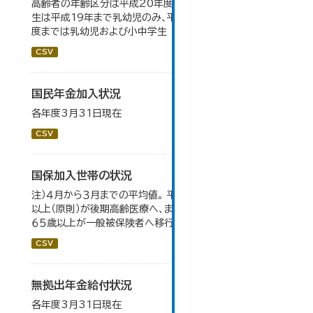
高齢者の年齢区分は平成20年度から変更 乳幼児・小中高
生は平成19年まで乳幼児のみ、平成20年度から令和元年
度までは乳幼児および小中学生
CSV
国民年金加入状況
各年度3月31日現在
CSV
国保加入世帯の状況
注）４月から３月までの平均値。 平成２０年４月から、７５歳
以上（原則）が後期高齢医療へ、また、退職被保険者のうち
６５歳以上が一般被保険者へ移行。
CSV
無拠出年金給付状況
各年度3月31日現在