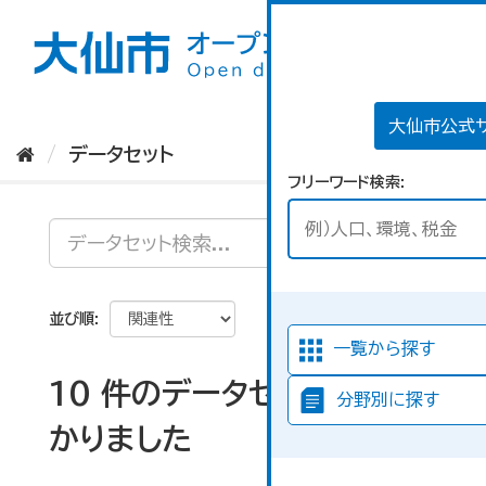
ス
キ
ッ
プ
し
て
大仙市公式
内
データセット
容
フリーワード検索
へ
並び順
一覧から探す
10 件のデータセットが見つ
分野別に探す
かりました