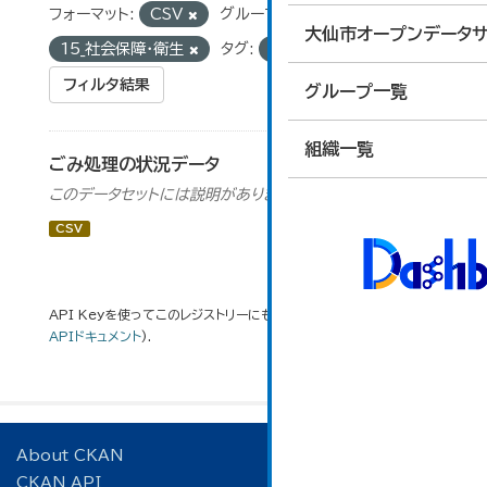
フォーマット:
CSV
グループ:
大仙市オープンデータサ
15_社会保障・衛生
タグ:
ごみ
フィルタ結果
グループ一覧
組織一覧
ごみ処理の状況データ
このデータセットには説明がありません
CSV
API Keyを使ってこのレジストリーにもアクセス可能です
API
(see
APIドキュメント
).
About CKAN
CKAN API