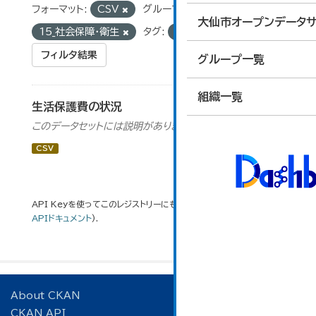
フォーマット:
CSV
グループ:
大仙市オープンデータサ
15_社会保障・衛生
タグ:
保護費
フィルタ結果
グループ一覧
組織一覧
生活保護費の状況
このデータセットには説明がありません
CSV
API Keyを使ってこのレジストリーにもアクセス可能です
API
(see
APIドキュメント
).
About CKAN
CKAN API