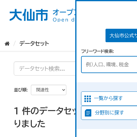
ス
キ
ッ
プ
し
て
大仙市公式
内
データセット
容
フリーワード検索
へ
並び順
一覧から探す
1 件のデータセットが見つか
分野別に探す
りました